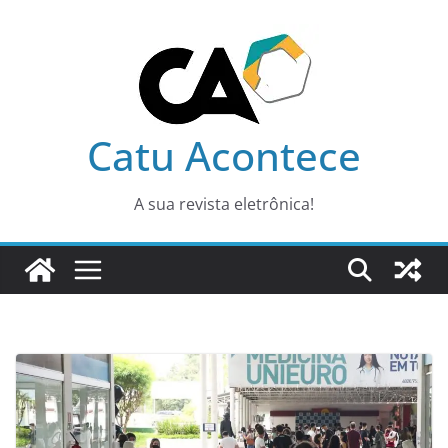
Pular
para
o
conteúdo
Catu Acontece
A sua revista eletrônica!