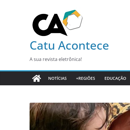
Pular
para
o
conteúdo
Catu Acontece
A sua revista eletrônica!
NOTÍCIAS
+REGIÕES
EDUCAÇÃO