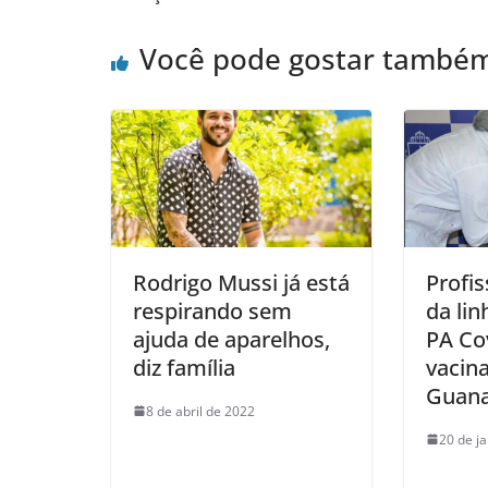
Você pode gostar també
Rodrigo Mussi já está
Profis
respirando sem
da lin
ajuda de aparelhos,
PA Cov
diz família
vacin
Guan
8 de abril de 2022
20 de j