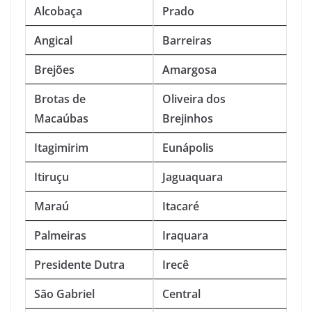
Alcobaça
Prado
Angical
Barreiras
Brejões
Amargosa
Brotas de
Oliveira dos
Macaúbas
Brejinhos
Itagimirim
Eunápolis
Itiruçu
Jaguaquara
Maraú
Itacaré
Palmeiras
Iraquara
Presidente Dutra
Irecê
São Gabriel
Central