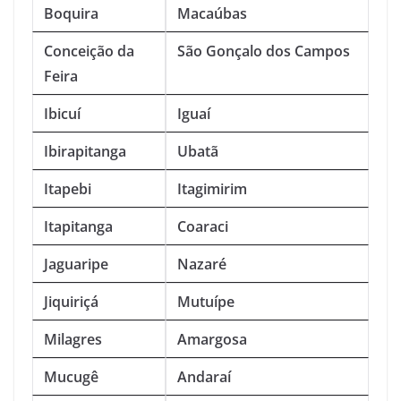
Boquira
Macaúbas
Conceição da
São Gonçalo dos Campos
Feira
Ibicuí
Iguaí
Ibirapitanga
Ubatã
Itapebi
Itagimirim
Itapitanga
Coaraci
Jaguaripe
Nazaré
Jiquiriçá
Mutuípe
Milagres
Amargosa
Mucugê
Andaraí