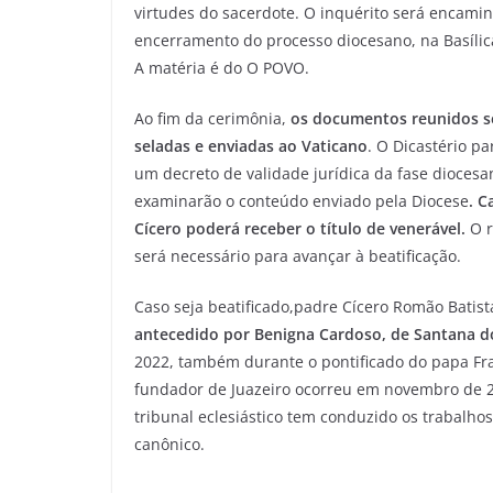
virtudes do sacerdote. O inquérito será encamin
encerramento do processo diocesano, na Basílic
A matéria é do O POVO.
Ao fim da cerimônia,
os documentos reunidos se
seladas e enviadas ao Vaticano
. O Dicastério p
um decreto de validade jurídica da fase dioces
examinarão o conteúdo enviado pela Diocese
. C
Cícero poderá receber o título de venerável.
O r
será necessário para avançar à beatificação.
Caso seja beatificado,padre Cícero Romão Batist
antecedido por Benigna Cardoso, de Santana do
2022, também durante o pontificado do papa Fra
fundador de Juazeiro ocorreu em novembro de 2
tribunal eclesiástico tem conduzido os trabalhos
canônico.