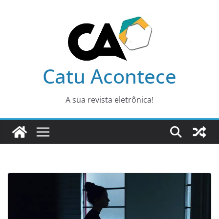
Pular
para
o
conteúdo
Catu Acontece
A sua revista eletrônica!