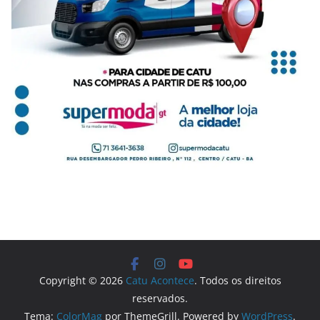
Copyright © 2026
Catu Acontece
. Todos os direitos
reservados.
Tema:
ColorMag
por ThemeGrill. Powered by
WordPress
.