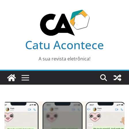
Pular
para
o
conteúdo
Catu Acontece
A sua revista eletrônica!