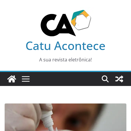
Pular
para
o
conteúdo
Catu Acontece
A sua revista eletrônica!