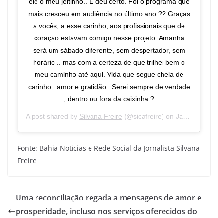
ele o meu jeitinho.. E deu certo. Foi o programa que
mais cresceu em audiência no último ano ?? Graças
a vocês, a esse carinho, aos profissionais que de
coração estavam comigo nesse projeto. Amanhã
será um sábado diferente, sem despertador, sem
horário .. mas com a certeza de que trilhei bem o
meu caminho até aqui. Vida que segue cheia de
carinho , amor e gratidão ! Serei sempre de verdade
, dentro ou fora da caixinha ?
A post shared by
Silvana Freire
(@sicafreire) on
Jan 10, 2020 at 6:06pm PST
Fonte: Bahia Notícias e Rede Social da Jornalista Silvana
Freire
Uma reconciliação regada a mensagens de amor e
prosperidade, incluso nos serviços oferecidos do