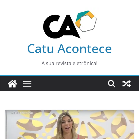
Pular
para
o
conteúdo
Catu Acontece
A sua revista eletrônica!