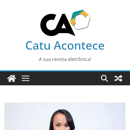
Pular
para
o
conteúdo
Catu Acontece
A sua revista eletrônica!