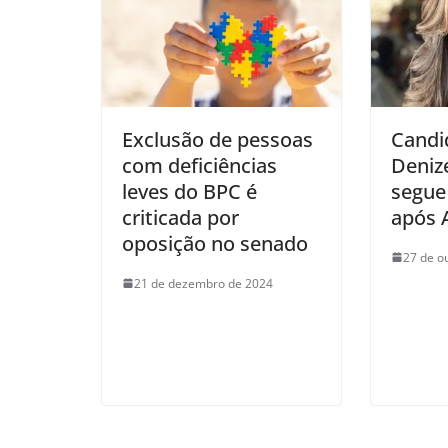
Exclusão de pessoas
Candi
com deficiências
Deniz
leves do BPC é
segue
criticada por
após 
oposição no senado
27 de o
21 de dezembro de 2024