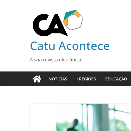
Pular
para
o
conteúdo
Catu Acontece
A sua revista eletrônica!
NOTÍCIAS
+REGIÕES
EDUCAÇÃO