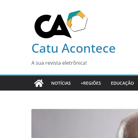
Pular
para
o
conteúdo
Catu Acontece
A sua revista eletrônica!
NOTÍCIAS
+REGIÕES
EDUCAÇÃO