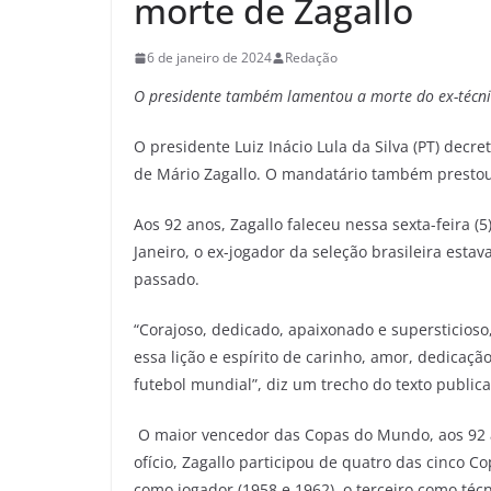
morte de Zagallo
6 de janeiro de 2024
Redação
O presidente também lamentou a morte do ex-técnic
O presidente Luiz Inácio Lula da Silva (PT) decret
de Mário Zagallo. O mandatário também prestou 
Aos 92 anos, Zagallo faleceu nessa sexta-feira (5
Janeiro, o ex-jogador da seleção brasileira es
passado.
“Corajoso, dedicado, apaixonado e supersticioso,
essa lição e espírito de carinho, amor, dedicaçã
futebol mundial”, diz um trecho do texto publica
O maior vencedor das Copas do Mundo, aos 92 
ofício, Zagallo participou de quatro das cinco C
como jogador (1958 e 1962), o terceiro como téc