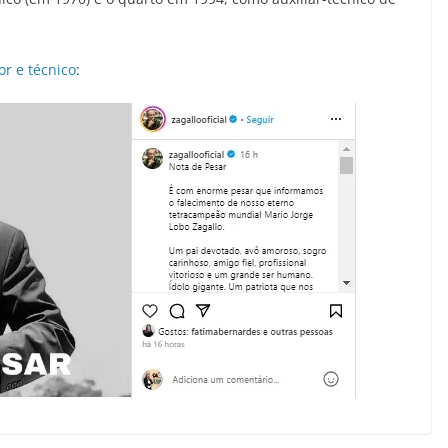
r e técnico
: