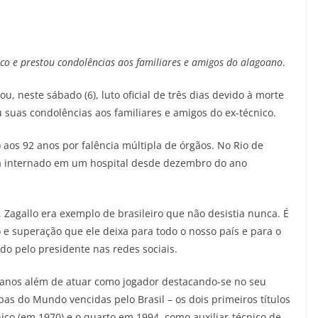
o e prestou condolências aos familiares e amigos do alagoano
.
ou, neste sábado (6), luto oficial de três dias devido à morte
suas condolências aos familiares e amigos do ex-técnico.
) aos 92 anos por falência múltipla de órgãos. No Rio de
tava internado em um hospital desde dezembro do ano
 Zagallo era exemplo de brasileiro que não desistia nunca. É
o e superação que ele deixa para todo o nosso país e para o
do pelo presidente nas redes sociais.
anos além de atuar como jogador destacando-se no seu
opas do Mundo vencidas pelo Brasil – os dois primeiros títulos
nico (em 1970) e o quarto em 1994, como auxiliar-técnico de