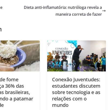
de
Dieta anti-inflamatória: nutróloga revela a
maneira correta de fazer
m
 de fome
Conexão Juventudes:
a 36% das
estudantes discutem
as brasileiras,
sobre tecnologia e as
ndo a patamar
relações com o
de
mundo