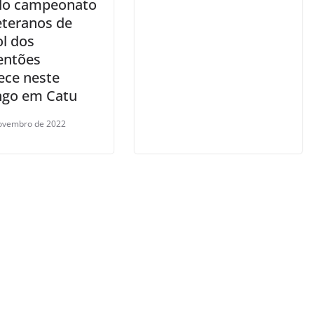
 do campeonato
eteranos de
ol dos
entões
ece neste
go em Catu
ovembro de 2022