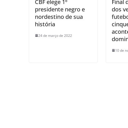
CBF elege 1º
Final
presidente negro e
dos v
nordestino de sua
futeb
história
cinqu
acont
24 de março de 2022
domin
10 de n