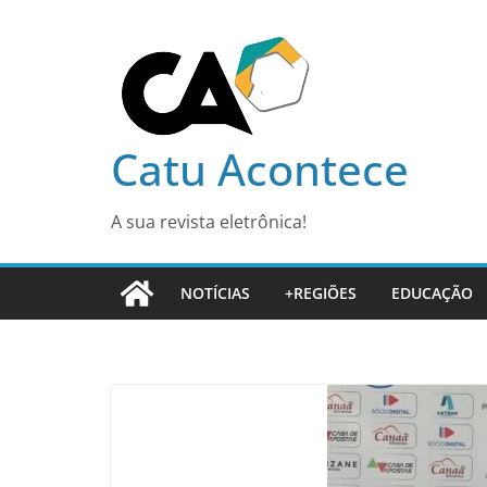
Pular
para
o
conteúdo
Catu Acontece
A sua revista eletrônica!
NOTÍCIAS
+REGIÕES
EDUCAÇÃO