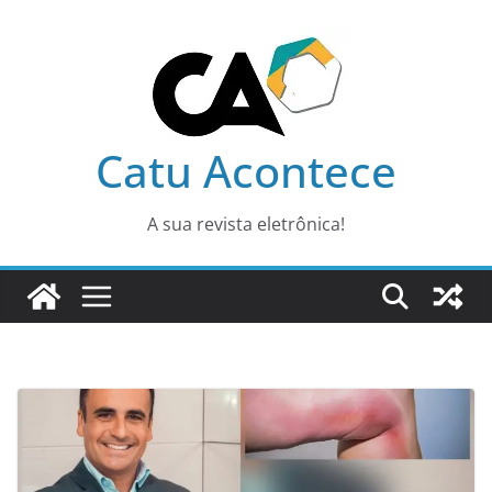
Pular
para
o
conteúdo
Catu Acontece
A sua revista eletrônica!