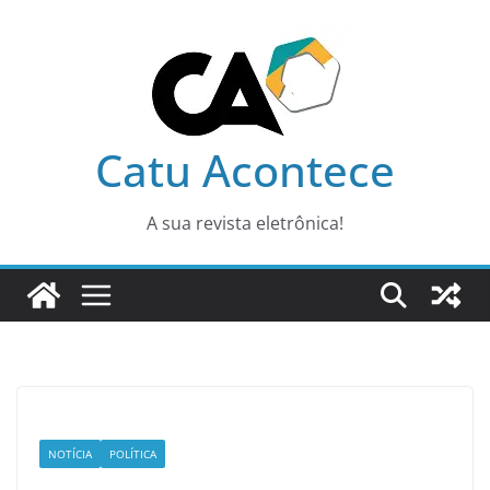
Pular
para
o
conteúdo
Catu Acontece
A sua revista eletrônica!
NOTÍCIA
POLÍTICA