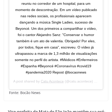
reuniu no corredor de um hospital, para um
momento de descontração. Em um vídeo publicado
nas redes sociais, os profissionais aparecem
dançando a música Single Ladies, sucesso de
Beyoncé. Um dos primeiros a compartilhar o vídeo,
foi o cantor Alejandro Sanz: "Conservar o humor
também é um ato de valentia. Obrigado! Por eles,
por todos, fique em casa", escreveu. O vídeo já
ultrapassou a marca de 1,3 milhão de visualizações
somente no perfil do artista. #Médicos #Enfermeiros
#Espanha #Beyoncé #Coronavírus #covid19
#pandemia2020 Repost @bocaonews
A post shared by
Catu Acontece
(@catu.acontece) on
Apr 4, 
Fonte: Bocão News
Vice-prefeita de Mata de São João mantêm sua pré-