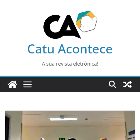
Pular
para
o
conteúdo
Catu Acontece
A sua revista eletrônica!