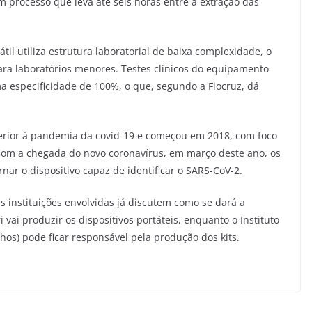
 processo que leva até seis horas entre a extração das
til utiliza estrutura laboratorial de baixa complexidade, o
ara laboratórios menores. Testes clínicos do equipamento
 especificidade de 100%, o que, segundo a Fiocruz, dá
rior à pandemia da covid-19 e começou em 2018, com foco
Com a chegada do novo coronavírus, em março deste ano, os
nar o dispositivo capaz de identificar o SARS-CoV-2.
s instituições envolvidas já discutem como se dará a
i vai produzir os dispositivos portáteis, enquanto o Instituto
os) pode ficar responsável pela produção dos kits.