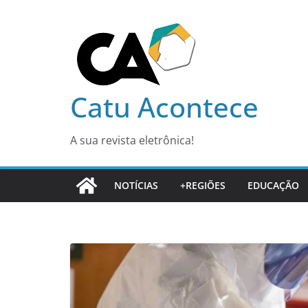
Pular
para
o
conteúdo
Catu Acontece
A sua revista eletrônica!
NOTÍCIAS
+REGIÕES
EDUCAÇÃO