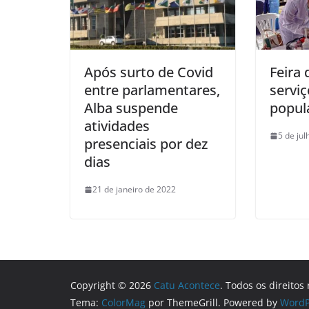
Após surto de Covid
Feira 
entre parlamentares,
serviç
Alba suspende
popul
atividades
5 de ju
presenciais por dez
dias
21 de janeiro de 2022
Copyright © 2026
Catu Acontece
. Todos os direitos
Tema:
ColorMag
por ThemeGrill. Powered by
WordP