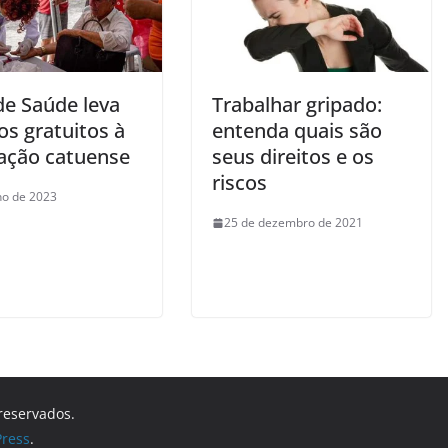
de Saúde leva
Trabalhar gripado:
os gratuitos à
entenda quais são
ação catuense
seus direitos e os
riscos
lho de 2023
25 de dezembro de 2021
 reservados.
ress
.