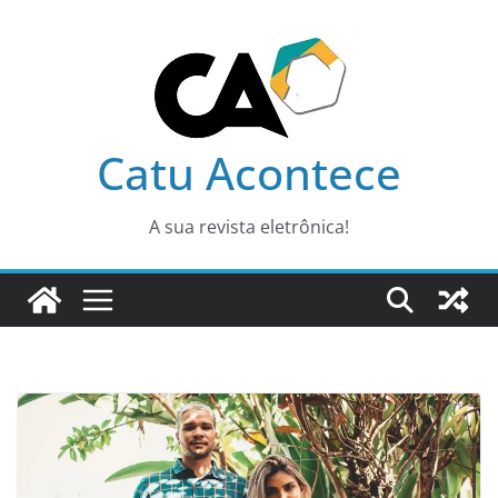
Pular
para
o
conteúdo
Catu Acontece
A sua revista eletrônica!