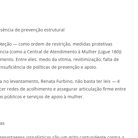
sência de prevenção estrutural
oteção — como ordem de restrição, medidas protetivas
ncia (como a Central de Atendimento à Mulher (Ligue 180))
mento. Entre eles: medo da vítima, revitimização, falta de
insuficiência de políticas de prevenção e apoio.
a no levantamento, Renata Furbino, não basta ter leis — é
ecer redes de acolhimento e assegurar articulação firme entre
os públicos e serviços de apoio à mulher.
das
portagens jornalísticas são um grito contundente contra a