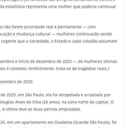
ada estatística representa uma mulher que poderia continuar
oio não forem prioridade real e permanente — com
ducação e mudança cultural — mulheres continuarão sendo
 É urgente que a sociedade, o Estado e cada cidadão assumam
ovembro e início de dezembro de 2025 — de mulheres vítimas
s e contexto. (Infelizmente, trata-se de tragédias reais.)
dezembro de 2025:
e 2025, em São Paulo, ela foi atropelada e arrastada por
uglas Alves da Silva (26 anos), na zona norte da capital. O
o. A vítima teve as duas pernas amputadas.
025, em um apartamento em Diadema (Grande São Paulo), foi