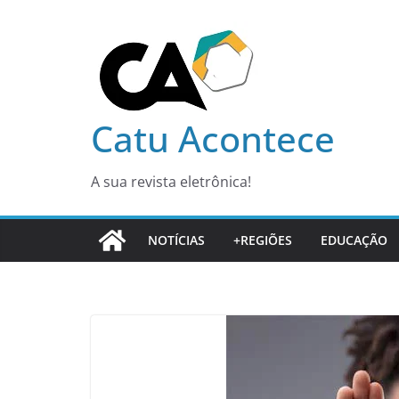
Pular
para
o
conteúdo
Catu Acontece
A sua revista eletrônica!
NOTÍCIAS
+REGIÕES
EDUCAÇÃO