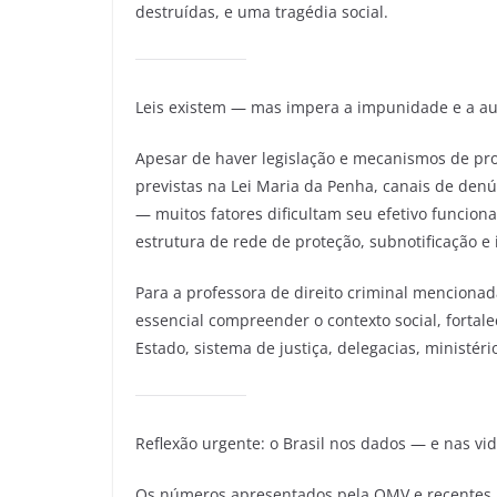
destruídas, e uma tragédia social.
Leis existem — mas impera a impunidade e a au
Apesar de haver legislação e mecanismos de pr
previstas na Lei Maria da Penha, canais de denú
— muitos fatores dificultam seu efetivo funciona
estrutura de rede de proteção, subnotificação e 
Para a professora de direito criminal mencionad
essencial compreender o contexto social, fortal
Estado, sistema de justiça, delegacias, ministéri
Reflexão urgente: o Brasil nos dados — e nas vi
Os números apresentados pela OMV e recentes re