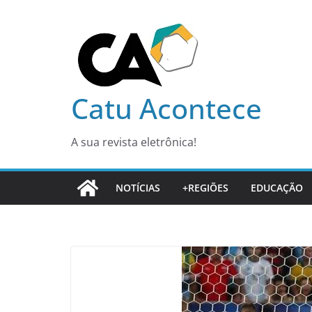
Pular
para
o
conteúdo
Catu Acontece
A sua revista eletrônica!
NOTÍCIAS
+REGIÕES
EDUCAÇÃO