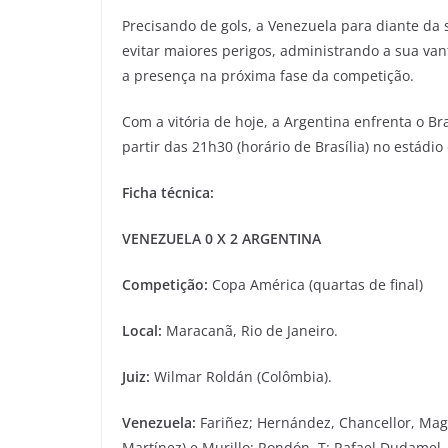
Precisando de gols, a Venezuela para diante da
evitar maiores perigos, administrando a sua va
a presença na próxima fase da competição.
Com a vitória de hoje, a Argentina enfrenta o Br
partir das 21h30 (horário de Brasília) no estádi
Ficha técnica:
VENEZUELA 0 X 2 ARGENTINA
Competição:
Copa América (quartas de final)
Local:
Maracanã, Rio de Janeiro.
Juiz:
Wilmar Roldán (Colômbia).
Venezuela:
Fariñez; Hernández, Chancellor, Mago
Martínez) e Murillo; Rondón. T: Rafael Dudamel.