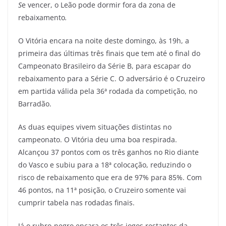
S
e vencer, o Leão pode dormir fora da zona de
rebaixamento
.
O Vitória encara na noite deste domingo, às 19h, a
primeira das últimas três finais que tem até o final do
Campeonato Brasileiro da Série B, para escapar do
rebaixamento para a Série C. O adversário é o Cruzeiro
em partida válida pela 36ª rodada da competição, no
Barradão.
As duas equipes vivem situações distintas no
campeonato. O Vitória deu uma boa respirada.
Alcançou 37 pontos com os três ganhos no Rio diante
do Vasco e subiu para a 18ª colocação, reduzindo o
risco de rebaixamento que era de 97% para 85%. Com
46 pontos, na 11ª posição, o Cruzeiro somente vai
cumprir tabela nas rodadas finais.
Já o rubro-negro encara os três jogos restantes da