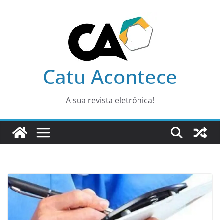
Pular
para
o
conteúdo
Catu Acontece
A sua revista eletrônica!