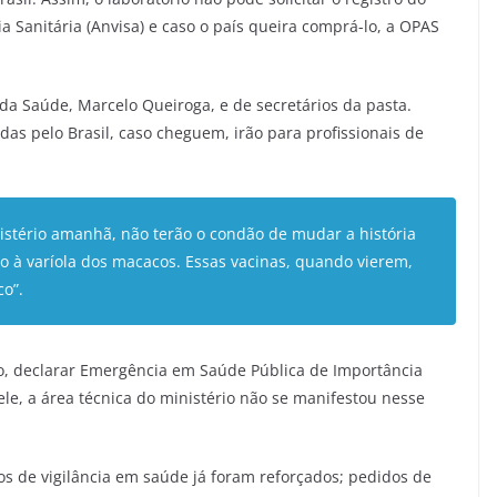
a Sanitária (Anvisa) e caso o país queira comprá-lo, a OPAS
a Saúde, Marcelo Queiroga, e de secretários da pasta.
das pelo Brasil, caso cheguem, irão para profissionais de
istério amanhã, não terão o condão de mudar a história
o à varíola dos macacos. Essas vacinas, quando vierem,
co”.
, declarar Emergência em Saúde Pública de Importância
le, a área técnica do ministério não se manifestou nesse
 de vigilância em saúde já foram reforçados; pedidos de