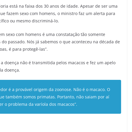
ria está na faixa dos 30 anos de idade. Apesar de ser uma
e fazem sexo com homens, o ministro faz um alerta para
ífico ou mesmo discriminá-lo.
azem sexo com homens é uma constatação tão somente
s do passado. Nós já sabemos o que aconteceu na década de
as, é para protegê-las”.
a doença não é transmitida pelos macacos e fez um apelo
da doença.
edor é a provável origem da zoonose. Não é o macaco. O
que também somos primatas. Portanto, não saiam por aí
r o problema da varíola dos macacos”.