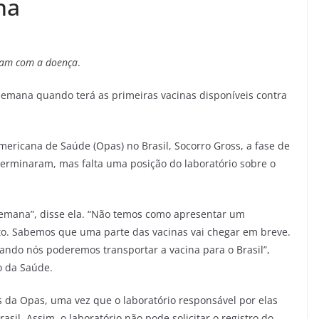
na
dam com a doença
.
semana quando terá as primeiras vacinas disponíveis contra
ricana de Saúde (Opas) no Brasil, Socorro Gross, a fase de
 terminaram, mas falta uma posição do laboratório sobre o
semana”, disse ela. “Não temos como apresentar um
to. Sabemos que uma parte das vacinas vai chegar em breve.
ndo nós poderemos transportar a vacina para o Brasil”,
o da Saúde.
és da Opas, uma vez que o laboratório responsável por elas
sil. Assim, o laboratório não pode solicitar o registro do