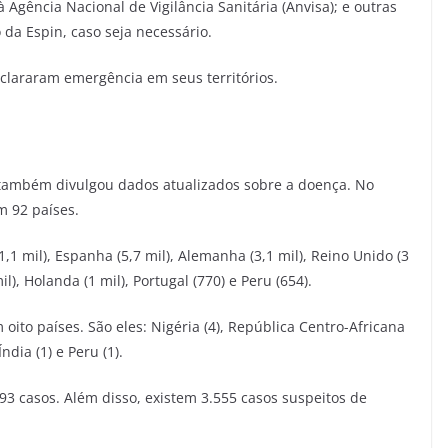
à Agência Nacional de Vigilância Sanitária (Anvisa); e outras
da Espin, caso seja necessário.
eclararam emergência em seus territórios.
 também divulgou dados atualizados sobre a doença. No
m 92 países.
1 mil), Espanha (5,7 mil), Alemanha (3,1 mil), Reino Unido (3
mil), Holanda (1 mil), Portugal (770) e Peru (654).
ito países. São eles: Nigéria (4), República Centro-Africana
Índia (1) e Peru (1).
3 casos. Além disso, existem 3.555 casos suspeitos de