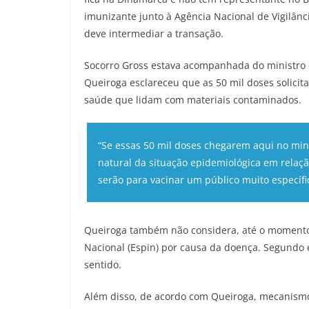
imunizante junto à Agência Nacional de Vigilânci
deve intermediar a transação.
Socorro Gross estava acompanhada do ministro d
Queiroga esclareceu que as 50 mil doses solicita
saúde que lidam com materiais contaminados.
“Se essas 50 mil doses chegarem aqui no min
natural da situação epidemiológica em relaçã
serão para vacinar um público muito específi
Queiroga também não considera, até o momento
Nacional (Espin) por causa da doença. Segundo e
sentido.
Além disso, de acordo com Queiroga, mecanismos