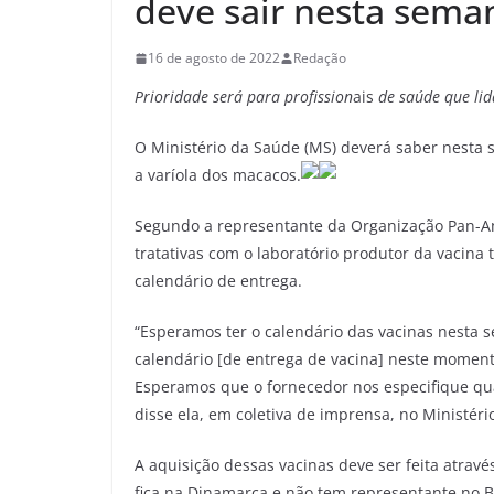
deve sair nesta sema
16 de agosto de 2022
Redação
Prioridade será para profission
ais
de saúde que li
O Ministério da Saúde (MS) deverá saber nesta 
a varíola dos macacos.
Segundo a representante da Organização Pan-Ame
tratativas com o laboratório produtor da vacina
calendário de entrega.
“Esperamos ter o calendário das vacinas nesta 
calendário [de entrega de vacina] neste momen
Esperamos que o fornecedor nos especifique qua
disse ela, em coletiva de imprensa, no Ministéri
A aquisição dessas vacinas deve ser feita atrav
fica na Dinamarca e não tem representante no Bra