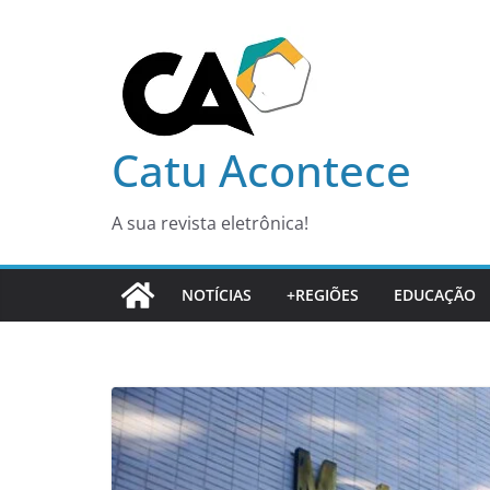
Pular
para
o
conteúdo
Catu Acontece
A sua revista eletrônica!
NOTÍCIAS
+REGIÕES
EDUCAÇÃO