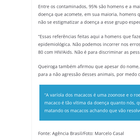
Entre os contaminados, 95% são homens e a maio
doença que acomete, em sua maioria, homens qu
não se estigmatizar a doença a esse grupo espec
“Essas referências feitas aqui a homens que f
epidemiológica. Não podemos incorrer nos erro
80 com HIV/Aids. Não é para discriminar as pesso
Queiroga também afirmou que apesar do nome, 
para a não agressão desses animais, por medo 
“A varíola dos macacos é uma zoonose e o ro
macaco é tão vítima da doença quanto nós, 
matando os macacos achando que vão resolve
Fonte: Agência Brasil/Foto: Marcelo Casal