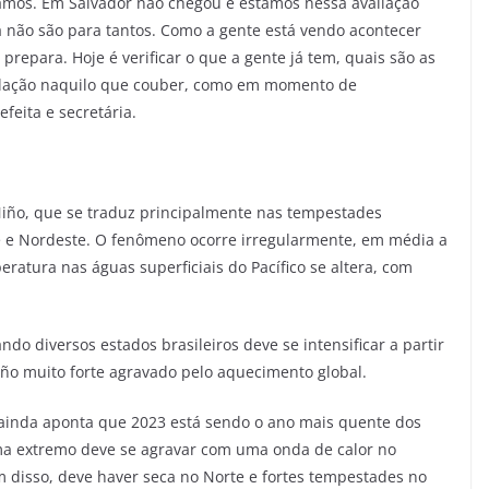
icamos. Em Salvador não chegou e estamos nessa avaliação
a não são para tantos. Como a gente está vendo acontecer
prepara. Hoje é verificar o que a gente já tem, quais são as
opulação naquilo que couber, como em momento de
feita e secretária.
 Niño, que se traduz principalmente nas tempestades
te e Nordeste. O fenômeno ocorre irregularmente, em média a
ratura nas águas superficiais do Pacífico se altera, com
do diversos estados brasileiros deve se intensificar a partir
ño muito forte agravado pelo aquecimento global.
ainda aponta que 2023 está sendo o ano mais quente dos
lima extremo deve se agravar com uma onda de calor no
m disso, deve haver seca no Norte e fortes tempestades no