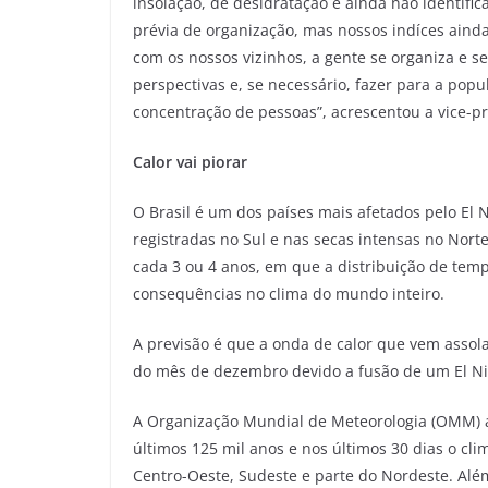
insolação, de desidratação e ainda não identif
prévia de organização, mas nossos indíces aind
com os nossos vizinhos, a gente se organiza e se 
perspectivas e, se necessário, fazer para a p
concentração de pessoas”, acrescentou a vice-pre
Calor vai piorar
O Brasil é um dos países mais afetados pelo El
registradas no Sul e nas secas intensas no Nor
cada 3 ou 4 anos, em que a distribuição de tempe
consequências no clima do mundo inteiro.
A previsão é que a onda de calor que vem assolan
do mês de dezembro devido a fusão de um El Ni
A Organização Mundial de Meteorologia (OMM) 
últimos 125 mil anos e nos últimos 30 dias o c
Centro-Oeste, Sudeste e parte do Nordeste. Alé