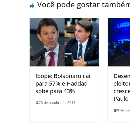
Você pode gostar també
Ibope: Bolsonaro cai
Dese
para 57% e Haddad
eleit
sobe para 43%
cresc
Paulo
23 de outubro de 2018
8 de ou