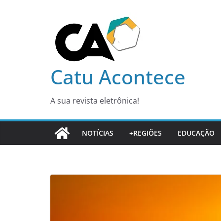
Pular
para
o
conteúdo
Catu Acontece
A sua revista eletrônica!
NOTÍCIAS
+REGIÕES
EDUCAÇÃO