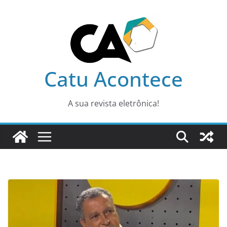
Pular
para
o
conteúdo
Catu Acontece
A sua revista eletrônica!