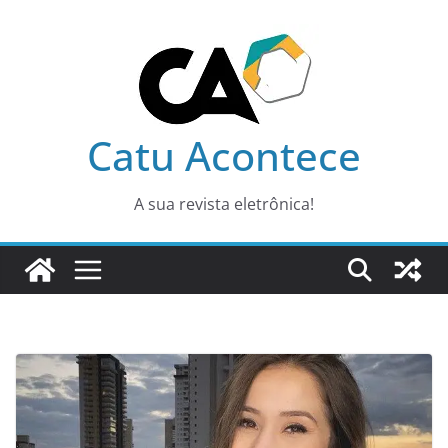
Pular
para
o
conteúdo
Catu Acontece
A sua revista eletrônica!