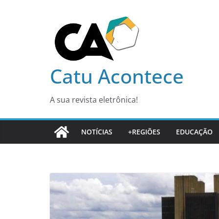
Pular
para
o
conteúdo
Catu Acontece
A sua revista eletrônica!
NOTÍCIAS
+REGIÕES
EDUCAÇÃO