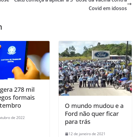
Covid em idosos
m
 gera 278 mil
gos formais
etembro
O mundo mudou e a
Ford não quer ficar
utubro de 2022
para trás
12 de janeiro de 2021