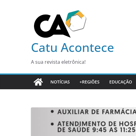
Pular
para
o
conteúdo
Catu Acontece
A sua revista eletrônica!
NOTÍCIAS
+REGIÕES
EDUCAÇÃO