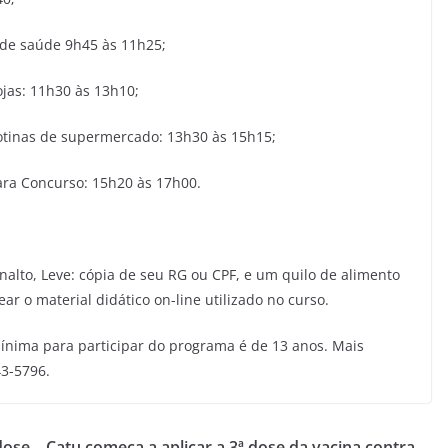
 de saúde 9h45 às 11h25;
jas: 11h30 às 13h10;
Rotinas de supermercado: 13h30 às 15h15;
Para Concurso: 15h20 às 17h00.
nalto, Leve: cópia de seu RG ou CPF, e um quilo de alimento
ear o material didático on-line utilizado no curso.
mínima para participar do programa é de 13 anos. Mais
43-5796.
dose
Catu começa a aplicar a 3ª dose da vacina contra