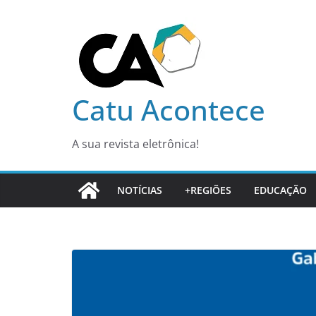
Pular
para
o
conteúdo
Catu Acontece
A sua revista eletrônica!
NOTÍCIAS
+REGIÕES
EDUCAÇÃO