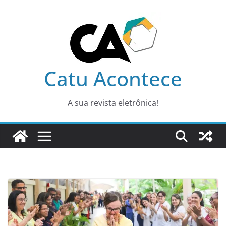
Pular
para
o
conteúdo
Catu Acontece
A sua revista eletrônica!