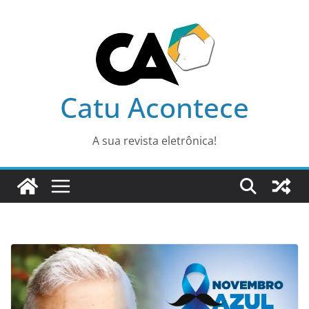
Pular
para
o
conteúdo
Catu Acontece
A sua revista eletrônica!