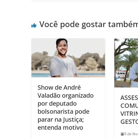
Você pode gostar també
Show de André
Valadão organizado
ASSES
por deputado
COMU
bolsonarista pode
VITR
parar na Justiça;
GEST
entenda motivo
9 de fe