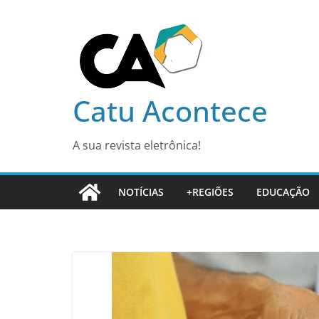
Pular
para
o
conteúdo
Catu Acontece
A sua revista eletrônica!
NOTÍCIAS
+REGIÕES
EDUCAÇÃO