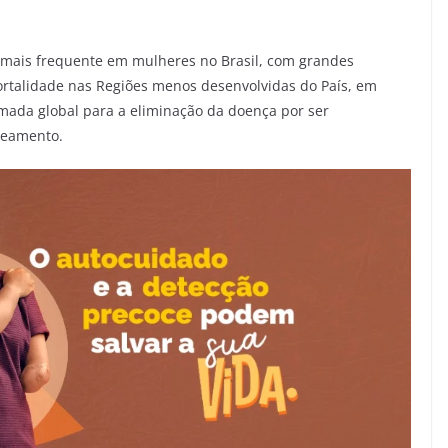
ia mais frequente em mulheres no Brasil, com grandes
ortalidade nas Regiões menos desenvolvidas do País, em
mada global para a eliminação da doença por ser
reamento.