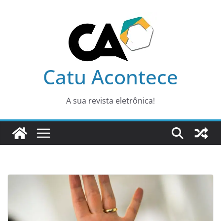
Pular
para
o
conteúdo
Catu Acontece
A sua revista eletrônica!