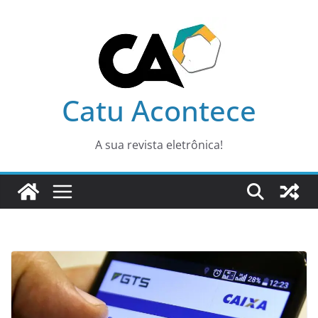
Pular
para
o
conteúdo
Catu Acontece
A sua revista eletrônica!