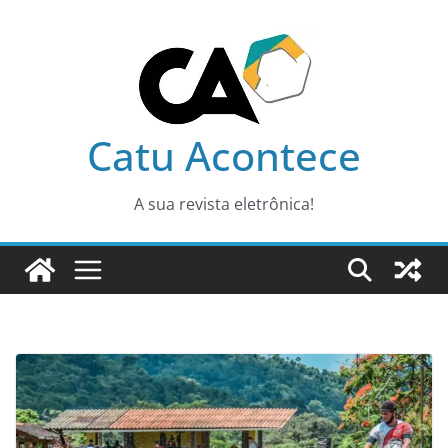
Pular
para
o
conteúdo
Catu Acontece
A sua revista eletrônica!