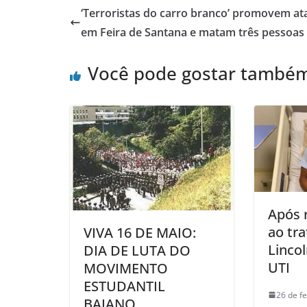
‘Terroristas do carro branco’ promovem a
em Feira de Santana e matam três pessoas
Você pode gostar també
Após 
ao tr
VIVA 16 DE MAIO:
Linco
DIA DE LUTA DO
UTI
MOVIMENTO
ESTUDANTIL
26 de f
BAIANO