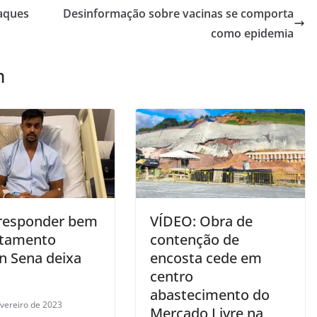
taques
Desinformação sobre vacinas se comporta
como epidemia
m
responder bem
VÍDEO: Obra de
atamento
contenção de
ln Sena deixa
encosta cede em
centro
abastecimento do
evereiro de 2023
Mercado Livre na