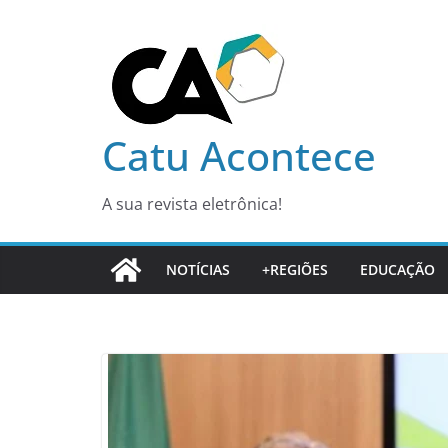
Pular
para
o
conteúdo
Catu Acontece
A sua revista eletrônica!
NOTÍCIAS
+REGIÕES
EDUCAÇÃO