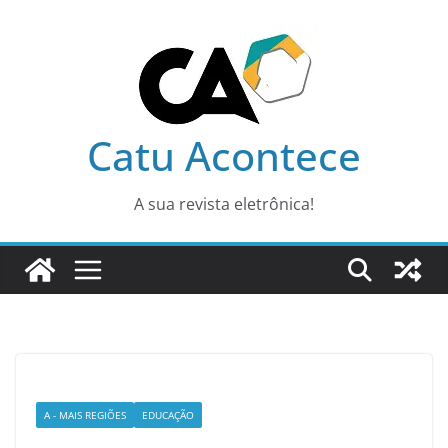
Pular
para
o
conteúdo
Catu Acontece
A sua revista eletrônica!
A - MAIS REGIÕES
EDUCAÇÃO