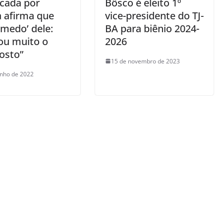
cada por
Bôsco é eleito 1º
a afirma que
vice-presidente do TJ-
 medo’ dele:
BA para biênio 2024-
ou muito o
2026
osto”
15 de novembro de 2023
unho de 2022