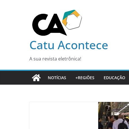
Pular
para
o
conteúdo
Catu Acontece
A sua revista eletrônica!
NOTÍCIAS
+REGIÕES
EDUCAÇÃO