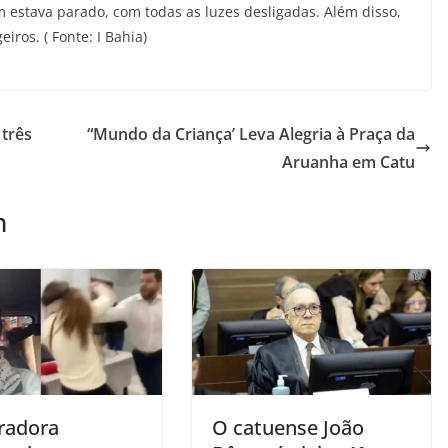
em estava parado, com todas as luzes desligadas. Além disso,
iros. ( Fonte: I Bahia)
três
“Mundo da Criança’ Leva Alegria à Praça da
Aruanha em Catu
m
radora
O catuense João