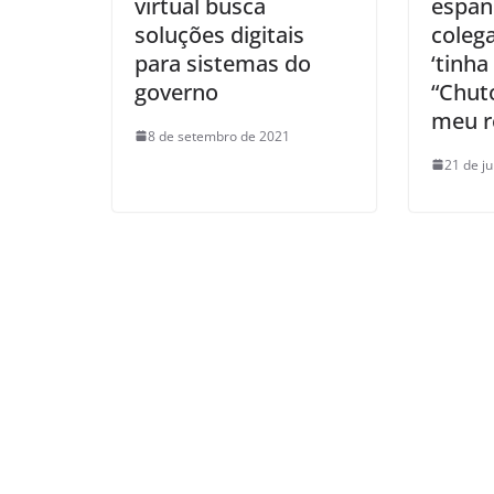
virtual busca
espan
soluções digitais
coleg
para sistemas do
‘tinha
governo
“Chut
meu r
8 de setembro de 2021
21 de j