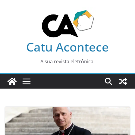
Pular
para
o
conteúdo
Catu Acontece
A sua revista eletrônica!