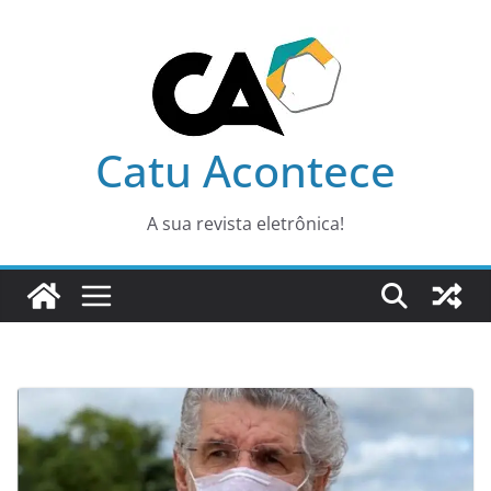
Pular
para
o
conteúdo
Catu Acontece
A sua revista eletrônica!