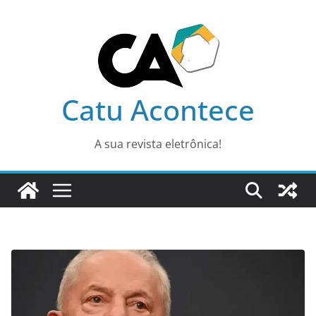
Pular
para
o
conteúdo
Catu Acontece
A sua revista eletrônica!