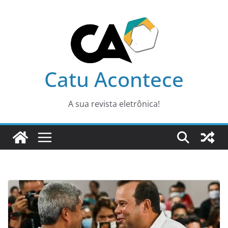
Pular
para
o
conteúdo
Catu Acontece
A sua revista eletrônica!