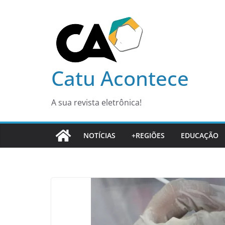
Pular
para
o
conteúdo
Catu Acontece
A sua revista eletrônica!
NOTÍCIAS
+REGIÕES
EDUCAÇÃO