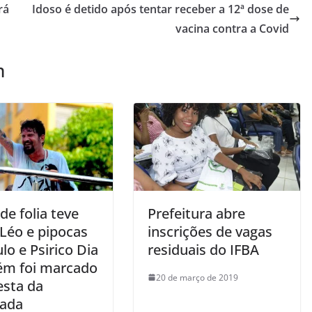
rá
Idoso é detido após tentar receber a 12ª dose de
vacina contra a Covid
m
 de folia teve
Prefeitura abre
 Léo e pipocas
inscrições de vagas
lo e Psirico Dia
residuais do IFBA
m foi marcado
20 de março de 2019
esta da
çada