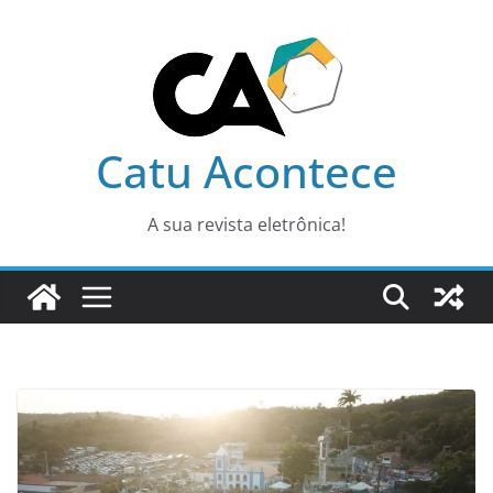
Pular
para
o
conteúdo
Catu Acontece
A sua revista eletrônica!