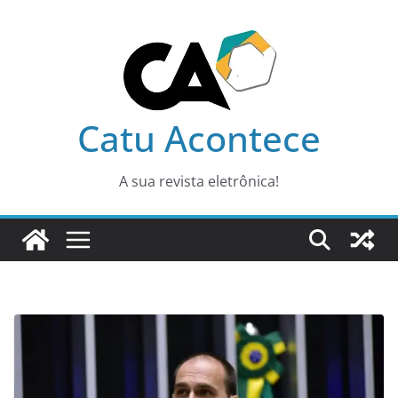
Pular
para
o
conteúdo
Catu Acontece
A sua revista eletrônica!