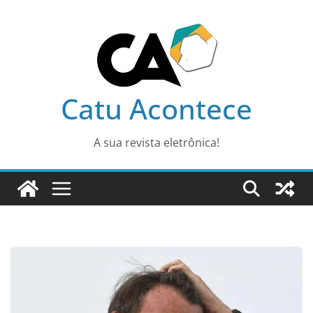
Pular
para
o
conteúdo
Catu Acontece
A sua revista eletrônica!