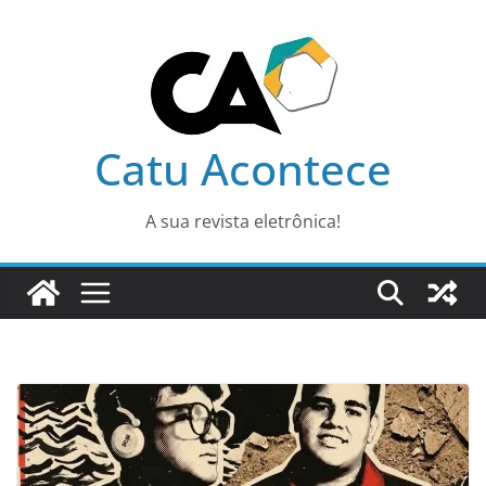
Pular
para
o
conteúdo
Catu Acontece
A sua revista eletrônica!