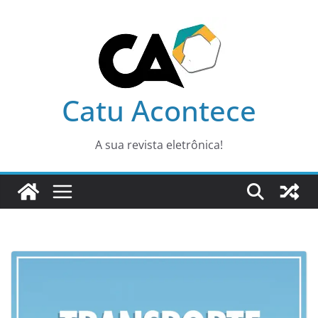
Pular
para
o
conteúdo
Catu Acontece
A sua revista eletrônica!