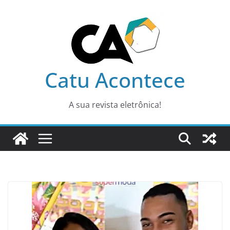
Pular
para
o
conteúdo
Catu Acontece
A sua revista eletrônica!