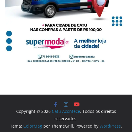
Copyright © 2026
Catu Acontece
. Todos os direitos
reservados.
Tema:
ColorMag
por ThemeGrill. Powered by
WordPress
.